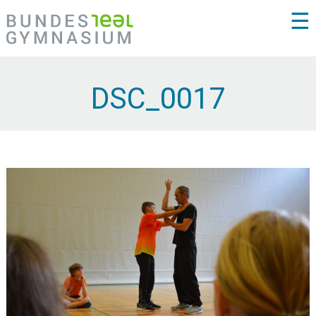
☰
DSC_0017