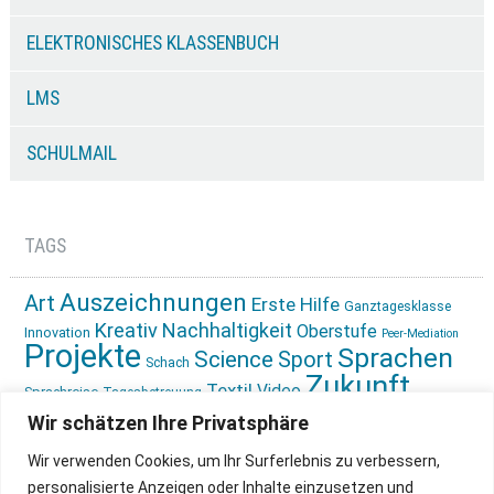
ELEKTRONISCHES KLASSENBUCH
LMS
SCHULMAIL
TAGS
Auszeichnungen
Art
Erste Hilfe
Ganztagesklasse
Kreativ
Nachhaltigkeit
Oberstufe
Innovation
Peer-Mediation
Projekte
Sprachen
Science
Sport
Schach
Zukunft
Textil
Video
Sprachreise
Tagesbetreuung
gestalten
Ökologie
Wir schätzen Ihre Privatsphäre
Wir verwenden Cookies, um Ihr Surferlebnis zu verbessern,
personalisierte Anzeigen oder Inhalte einzusetzen und