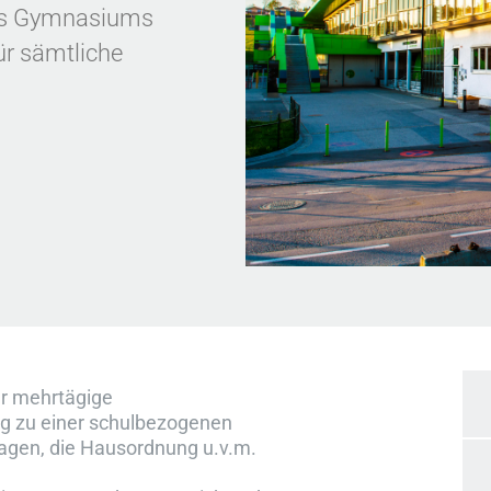
es Gymnasiums
ür sämtliche
r mehrtägige
ng zu einer schulbezogenen
tagen, die Hausordnung u.v.m.