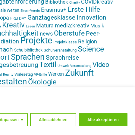
gabtenförderung
COVIDkreativ
Bibliothek
Charity
Erste Hilfe
Erasmus+
tale Welten
Eltern-Verein
Ganztagesklasse
Innovation
ropa
FREI DAY
Kreativ
media:kreativ
Matura
Musik
a
Lesen
chhaltigkeit
Oberstufe
Peer-
news
Projekte
diation
Religion
Projektklasse
Science
hach
Schulbibliothek
Schulveranstaltung
Sprachen
ort
Sprachreise
Textil
Video
gesbetreuung
Umwelt
Veranstaltung
Zukunft
Werken
Vorlesetag
al Reality
VR-Brille
stalten
Ökologie
INSTAGRAM
Anpassen
Alles ablehnen
Alle akzeptieren