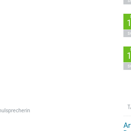
s
s
s
T
chulsprecherin
Ar