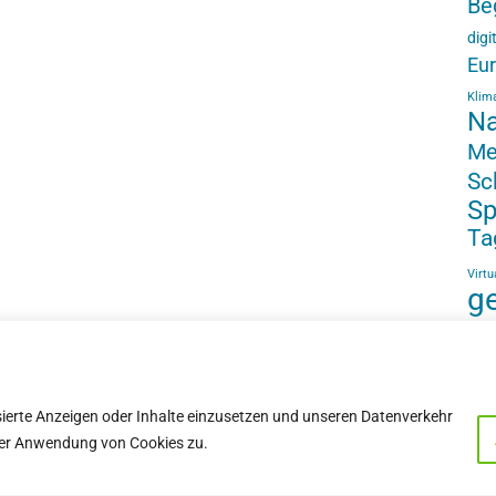
Be
digi
Eu
Klim
Na
Me
Sc
Sp
Ta
Virtu
ge
sierte Anzeigen oder Inhalte einzusetzen und unseren Datenverkehr
e der Anwendung von Cookies zu.