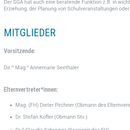
Der SGA hat auch eine beratende Funktion z.B. in wicht
Erziehung, der Planung von Schulveranstaltungen oder 
MITGLIEDER
Vorsitzende:
Dir.
in
Mag.
a
Annemarie Seethaler
Elternvertreter*innen:
Mag. (FH) Dieter Pirchner (Obmann des Elternve
Dr. Stefan Kofler (Obmann Stv.)
Dr.
in
Claudia Schreiner (Kassierin des EV)