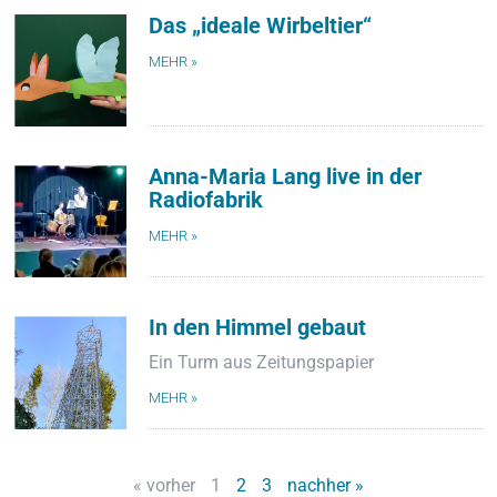
Das „ideale Wirbeltier“
MEHR »
Anna-Maria Lang live in der
Radiofabrik
MEHR »
In den Himmel gebaut
Ein Turm aus Zeitungspapier
MEHR »
« vorher
1
2
3
nachher »