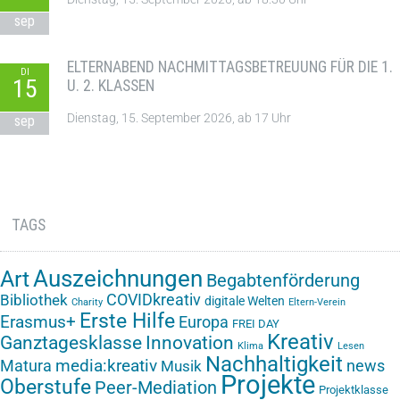
sep
ELTERNABEND NACHMITTAGSBETREUUNG FÜR DIE 1.
DI
15
U. 2. KLASSEN
Dienstag, 15. September 2026, ab 17 Uhr
sep
TAGS
Auszeichnungen
Art
Begabtenförderung
COVIDkreativ
Bibliothek
digitale Welten
Charity
Eltern-Verein
Erste Hilfe
Erasmus+
Europa
FREI DAY
Kreativ
Ganztagesklasse
Innovation
Klima
Lesen
Nachhaltigkeit
media:kreativ
Matura
news
Musik
Projekte
Oberstufe
Peer-Mediation
Projektklasse