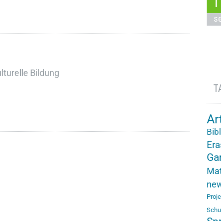
1
s
turelle Bildung
T
Ar
Bib
Er
Ga
Mat
ne
Proj
Schu