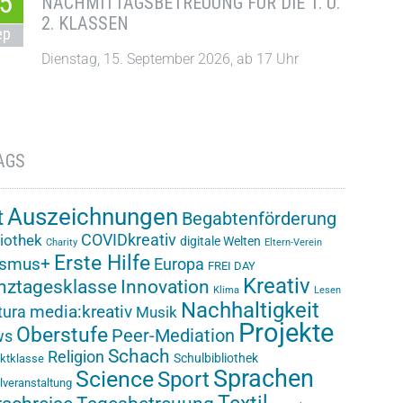
5
NACHMITTAGSBETREUUNG FÜR DIE 1. U.
2. KLASSEN
ep
Dienstag, 15. September 2026, ab 17 Uhr
AGS
Auszeichnungen
t
Begabtenförderung
COVIDkreativ
liothek
digitale Welten
Charity
Eltern-Verein
Erste Hilfe
asmus+
Europa
FREI DAY
Kreativ
nztagesklasse
Innovation
Klima
Lesen
Nachhaltigkeit
media:kreativ
ura
Musik
Projekte
Oberstufe
Peer-Mediation
ws
Schach
Religion
Schulbibliothek
ektklasse
Sprachen
Science
Sport
lveranstaltung