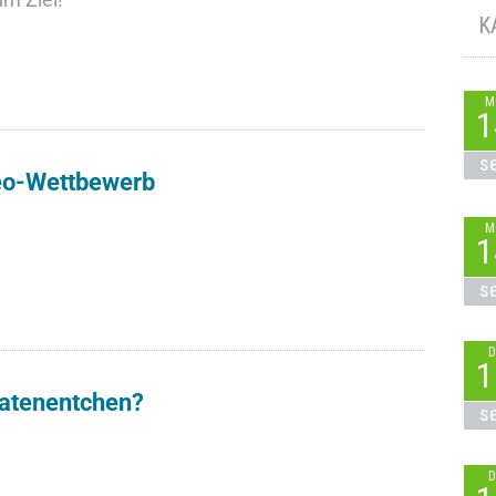
K
M
1
s
eo-Wettbewerb
M
1
s
D
1
ratenentchen?
s
D