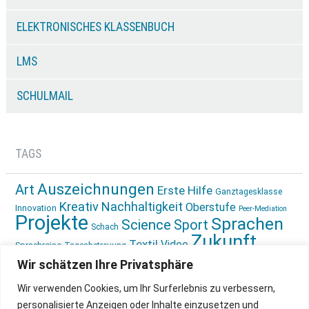
ELEKTRONISCHES KLASSENBUCH
LMS
SCHULMAIL
TAGS
Auszeichnungen
Art
Erste Hilfe
Ganztagesklasse
Kreativ
Nachhaltigkeit
Oberstufe
Innovation
Peer-Mediation
Projekte
Sprachen
Science
Sport
Schach
Zukunft
Textil
Video
Sprachreise
Tagesbetreuung
gestalten
Ökologie
Wir schätzen Ihre Privatsphäre
Wir verwenden Cookies, um Ihr Surferlebnis zu verbessern,
personalisierte Anzeigen oder Inhalte einzusetzen und