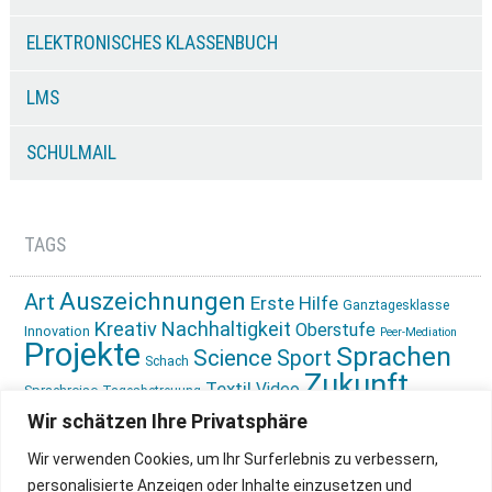
ELEKTRONISCHES KLASSENBUCH
LMS
SCHULMAIL
TAGS
Auszeichnungen
Art
Erste Hilfe
Ganztagesklasse
Kreativ
Nachhaltigkeit
Oberstufe
Innovation
Peer-Mediation
Projekte
Sprachen
Science
Sport
Schach
Zukunft
Textil
Video
Sprachreise
Tagesbetreuung
gestalten
Ökologie
Wir schätzen Ihre Privatsphäre
Wir verwenden Cookies, um Ihr Surferlebnis zu verbessern,
personalisierte Anzeigen oder Inhalte einzusetzen und