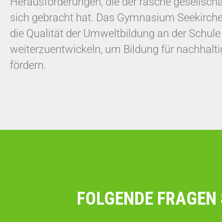
Herausforderungen, die der rasche gesellscha
sich gebracht hat. Das Gymnasium Seekirchen 
die Qualität der Umweltbildung an der Schule 
weiterzuentwickeln, um Bildung für nachhalt
fördern.
FOLGENDE FRAGEN 