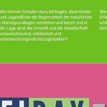
Wie können Schulen dazu beitragen, dass Kinder
Wie
und Jugendliche die Begrenztheit der natürlichen
Erfa
Lebensgrundlagen verstehen und bereit und in
wic
der Lage sind, die Umwelt und die Gesellschaft
hin
vorausschauend, solidarisch und
verantwortungsvoll mitzugestalten?