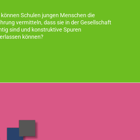
 können Schulen jungen Menschen die
hrung vermitteln, dass sie in der Gesellschaft
htig sind und konstruktive Spuren
terlassen können?