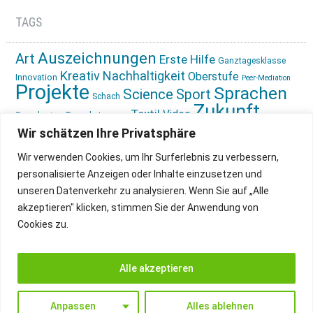
TAGS
Auszeichnungen
Art
Erste Hilfe
Ganztagesklasse
Kreativ
Nachhaltigkeit
Oberstufe
Innovation
Peer-Mediation
Projekte
Sprachen
Science
Sport
Schach
Zukunft
Textil
Video
Sprachreise
Tagesbetreuung
gestalten
Ökologie
Wir schätzen Ihre Privatsphäre
Wir verwenden Cookies, um Ihr Surferlebnis zu verbessern,
personalisierte Anzeigen oder Inhalte einzusetzen und
unseren Datenverkehr zu analysieren. Wenn Sie auf „Alle
akzeptieren" klicken, stimmen Sie der Anwendung von
Cookies zu.
IMPRESSUM
INSTAGRAM
DATENSCHUTZ
Alle akzeptieren
Anpassen
Alles ablehnen