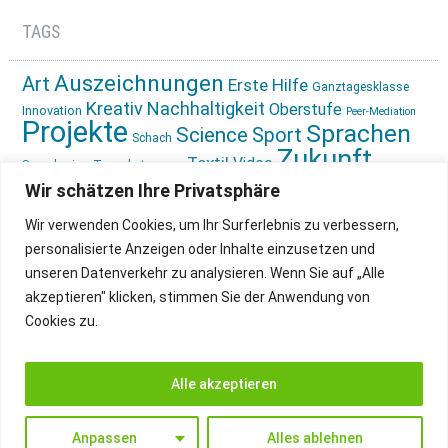
TAGS
Auszeichnungen
Art
Erste Hilfe
Ganztagesklasse
Kreativ
Nachhaltigkeit
Oberstufe
Innovation
Peer-Mediation
Projekte
Sprachen
Science
Sport
Schach
Zukunft
Textil
Video
Sprachreise
Tagesbetreuung
gestalten
Ökologie
Wir schätzen Ihre Privatsphäre
Wir verwenden Cookies, um Ihr Surferlebnis zu verbessern,
personalisierte Anzeigen oder Inhalte einzusetzen und
unseren Datenverkehr zu analysieren. Wenn Sie auf „Alle
akzeptieren" klicken, stimmen Sie der Anwendung von
Cookies zu.
IMPRESSUM
INSTAGRAM
DATENSCHUTZ
Alle akzeptieren
Anpassen
Alles ablehnen