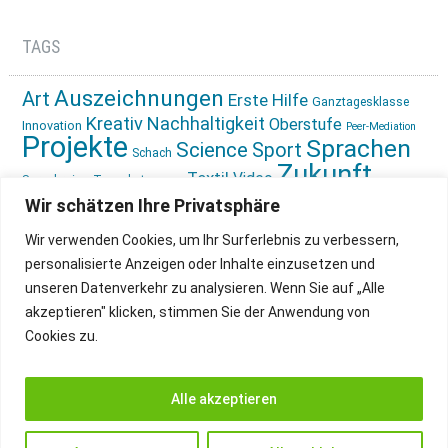
TAGS
Auszeichnungen
Art
Erste Hilfe
Ganztagesklasse
Kreativ
Nachhaltigkeit
Oberstufe
Innovation
Peer-Mediation
Projekte
Sprachen
Science
Sport
Schach
Zukunft
Textil
Video
Sprachreise
Tagesbetreuung
gestalten
Ökologie
Wir schätzen Ihre Privatsphäre
Wir verwenden Cookies, um Ihr Surferlebnis zu verbessern,
personalisierte Anzeigen oder Inhalte einzusetzen und
unseren Datenverkehr zu analysieren. Wenn Sie auf „Alle
akzeptieren" klicken, stimmen Sie der Anwendung von
Cookies zu.
IMPRESSUM
INSTAGRAM
DATENSCHUTZ
Alle akzeptieren