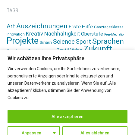
TAGS
Auszeichnungen
Art
Erste Hilfe
Ganztagesklasse
Kreativ
Nachhaltigkeit
Oberstufe
Innovation
Peer-Mediation
Projekte
Sprachen
Science
Sport
Schach
Zukunft
Textil
Video
Sprachreise
Tagesbetreuung
gestalten
Ökologie
Wir schätzen Ihre Privatsphäre
Wir verwenden Cookies, um Ihr Surferlebnis zu verbessern,
personalisierte Anzeigen oder Inhalte einzusetzen und
unseren Datenverkehr zu analysieren. Wenn Sie auf „Alle
akzeptieren" klicken, stimmen Sie der Anwendung von
Cookies zu.
IMPRESSUM
INSTAGRAM
DATENSCHUTZ
Alle akzeptieren
Anpassen
Alles ablehnen