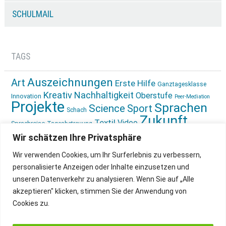
SCHULMAIL
TAGS
Auszeichnungen
Art
Erste Hilfe
Ganztagesklasse
Kreativ
Nachhaltigkeit
Oberstufe
Innovation
Peer-Mediation
Projekte
Sprachen
Science
Sport
Schach
Zukunft
Textil
Video
Sprachreise
Tagesbetreuung
gestalten
Ökologie
Wir schätzen Ihre Privatsphäre
Wir verwenden Cookies, um Ihr Surferlebnis zu verbessern,
personalisierte Anzeigen oder Inhalte einzusetzen und
unseren Datenverkehr zu analysieren. Wenn Sie auf „Alle
akzeptieren" klicken, stimmen Sie der Anwendung von
Cookies zu.
IMPRESSUM
INSTAGRAM
DATENSCHUTZ