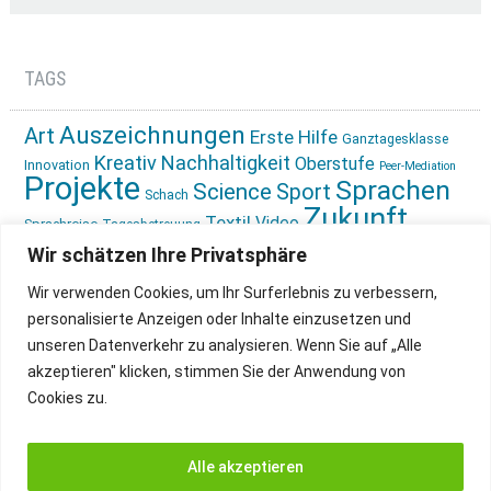
TAGS
Auszeichnungen
Art
Erste Hilfe
Ganztagesklasse
Kreativ
Nachhaltigkeit
Oberstufe
Innovation
Peer-Mediation
Projekte
Sprachen
Science
Sport
Schach
Zukunft
Textil
Video
Sprachreise
Tagesbetreuung
gestalten
Ökologie
Wir schätzen Ihre Privatsphäre
Wir verwenden Cookies, um Ihr Surferlebnis zu verbessern,
personalisierte Anzeigen oder Inhalte einzusetzen und
unseren Datenverkehr zu analysieren. Wenn Sie auf „Alle
akzeptieren" klicken, stimmen Sie der Anwendung von
Cookies zu.
IMPRESSUM
INSTAGRAM
DATENSCHUTZ
Alle akzeptieren