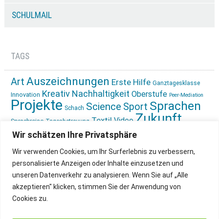
SCHULMAIL
TAGS
Auszeichnungen
Art
Erste Hilfe
Ganztagesklasse
Kreativ
Nachhaltigkeit
Oberstufe
Innovation
Peer-Mediation
Projekte
Sprachen
Science
Sport
Schach
Zukunft
Textil
Video
Sprachreise
Tagesbetreuung
gestalten
Ökologie
Wir schätzen Ihre Privatsphäre
Wir verwenden Cookies, um Ihr Surferlebnis zu verbessern,
personalisierte Anzeigen oder Inhalte einzusetzen und
unseren Datenverkehr zu analysieren. Wenn Sie auf „Alle
akzeptieren" klicken, stimmen Sie der Anwendung von
Cookies zu.
IMPRESSUM
INSTAGRAM
DATENSCHUTZ