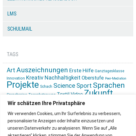
LMS
SCHULMAIL
TAGS
Auszeichnungen
Art
Erste Hilfe
Ganztagesklasse
Kreativ
Nachhaltigkeit
Oberstufe
Innovation
Peer-Mediation
Projekte
Sprachen
Science
Sport
Schach
Zukunft
Textil
Video
Sprachreise
Tagesbetreuung
gestalten
Ökologie
Wir schätzen Ihre Privatsphäre
Wir verwenden Cookies, um Ihr Surferlebnis zu verbessern,
personalisierte Anzeigen oder Inhalte einzusetzen und
unseren Datenverkehr zu analysieren. Wenn Sie auf „Alle
akzeptieren" klicken, stimmen Sie der Anwendung von