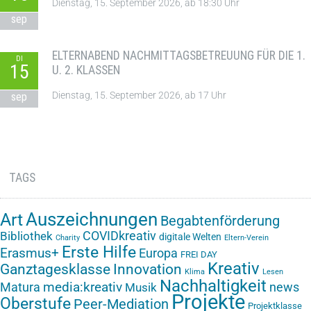
Dienstag, 15. September 2026, ab 18:30 Uhr
sep
ELTERNABEND NACHMITTAGSBETREUUNG FÜR DIE 1.
DI
15
U. 2. KLASSEN
Dienstag, 15. September 2026, ab 17 Uhr
sep
TAGS
Auszeichnungen
Art
Begabtenförderung
COVIDkreativ
Bibliothek
digitale Welten
Charity
Eltern-Verein
Erste Hilfe
Erasmus+
Europa
FREI DAY
Kreativ
Ganztagesklasse
Innovation
Klima
Lesen
Nachhaltigkeit
media:kreativ
Matura
news
Musik
Projekte
Oberstufe
Peer-Mediation
Projektklasse