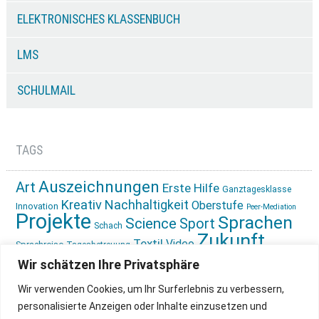
ELEKTRONISCHES KLASSENBUCH
LMS
SCHULMAIL
TAGS
Auszeichnungen
Art
Erste Hilfe
Ganztagesklasse
Kreativ
Nachhaltigkeit
Oberstufe
Innovation
Peer-Mediation
Projekte
Sprachen
Science
Sport
Schach
Zukunft
Textil
Video
Sprachreise
Tagesbetreuung
gestalten
Ökologie
Wir schätzen Ihre Privatsphäre
Wir verwenden Cookies, um Ihr Surferlebnis zu verbessern,
personalisierte Anzeigen oder Inhalte einzusetzen und