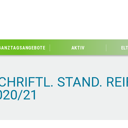
GANZTAGSANGEBOTE
AKTIV
EL
CHRIFTL. STAND. RE
020/21