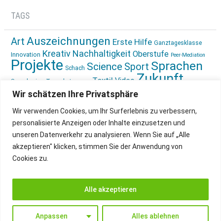
TAGS
Auszeichnungen
Art
Erste Hilfe
Ganztagesklasse
Kreativ
Nachhaltigkeit
Oberstufe
Innovation
Peer-Mediation
Projekte
Sprachen
Science
Sport
Schach
Zukunft
Textil
Video
Sprachreise
Tagesbetreuung
gestalten
Ökologie
Wir schätzen Ihre Privatsphäre
Wir verwenden Cookies, um Ihr Surferlebnis zu verbessern,
personalisierte Anzeigen oder Inhalte einzusetzen und
unseren Datenverkehr zu analysieren. Wenn Sie auf „Alle
akzeptieren" klicken, stimmen Sie der Anwendung von
Cookies zu.
IMPRESSUM
INSTAGRAM
DATENSCHUTZ
Alle akzeptieren
Anpassen
Alles ablehnen