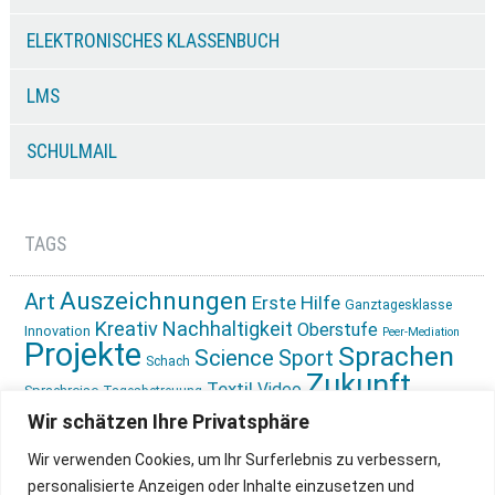
ELEKTRONISCHES KLASSENBUCH
LMS
SCHULMAIL
TAGS
Auszeichnungen
Art
Erste Hilfe
Ganztagesklasse
Kreativ
Nachhaltigkeit
Oberstufe
Innovation
Peer-Mediation
Projekte
Sprachen
Science
Sport
Schach
Zukunft
Textil
Video
Sprachreise
Tagesbetreuung
gestalten
Ökologie
Wir schätzen Ihre Privatsphäre
Wir verwenden Cookies, um Ihr Surferlebnis zu verbessern,
personalisierte Anzeigen oder Inhalte einzusetzen und