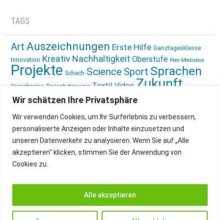
TAGS
Auszeichnungen
Art
Erste Hilfe
Ganztagesklasse
Kreativ
Nachhaltigkeit
Oberstufe
Innovation
Peer-Mediation
Projekte
Sprachen
Science
Sport
Schach
Zukunft
Textil
Video
Sprachreise
Tagesbetreuung
gestalten
Ökologie
Wir schätzen Ihre Privatsphäre
Wir verwenden Cookies, um Ihr Surferlebnis zu verbessern,
personalisierte Anzeigen oder Inhalte einzusetzen und
unseren Datenverkehr zu analysieren. Wenn Sie auf „Alle
akzeptieren" klicken, stimmen Sie der Anwendung von
Cookies zu.
IMPRESSUM
INSTAGRAM
DATENSCHUTZ
Alle akzeptieren