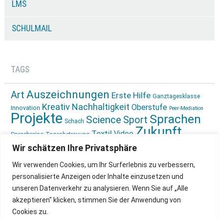
LMS
SCHULMAIL
TAGS
Auszeichnungen
Art
Erste Hilfe
Ganztagesklasse
Kreativ
Nachhaltigkeit
Oberstufe
Innovation
Peer-Mediation
Projekte
Sprachen
Science
Sport
Schach
Zukunft
Textil
Video
Sprachreise
Tagesbetreuung
gestalten
Ökologie
Wir schätzen Ihre Privatsphäre
Wir verwenden Cookies, um Ihr Surferlebnis zu verbessern,
personalisierte Anzeigen oder Inhalte einzusetzen und
unseren Datenverkehr zu analysieren. Wenn Sie auf „Alle
akzeptieren" klicken, stimmen Sie der Anwendung von
Cookies zu.
IMPRESSUM
INSTAGRAM