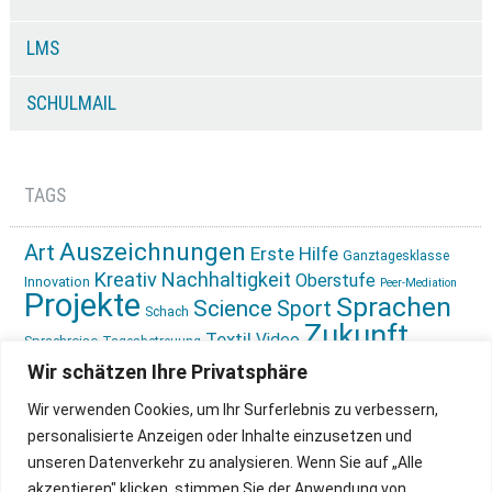
LMS
SCHULMAIL
TAGS
Auszeichnungen
Art
Erste Hilfe
Ganztagesklasse
Kreativ
Nachhaltigkeit
Oberstufe
Innovation
Peer-Mediation
Projekte
Sprachen
Science
Sport
Schach
Zukunft
Textil
Video
Sprachreise
Tagesbetreuung
gestalten
Ökologie
Wir schätzen Ihre Privatsphäre
Wir verwenden Cookies, um Ihr Surferlebnis zu verbessern,
personalisierte Anzeigen oder Inhalte einzusetzen und
unseren Datenverkehr zu analysieren. Wenn Sie auf „Alle
akzeptieren" klicken, stimmen Sie der Anwendung von