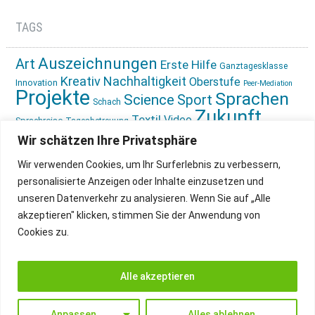
TAGS
Auszeichnungen
Art
Erste Hilfe
Ganztagesklasse
Kreativ
Nachhaltigkeit
Oberstufe
Innovation
Peer-Mediation
Projekte
Sprachen
Science
Sport
Schach
Zukunft
Textil
Video
Sprachreise
Tagesbetreuung
gestalten
Ökologie
Wir schätzen Ihre Privatsphäre
Wir verwenden Cookies, um Ihr Surferlebnis zu verbessern,
personalisierte Anzeigen oder Inhalte einzusetzen und
unseren Datenverkehr zu analysieren. Wenn Sie auf „Alle
akzeptieren" klicken, stimmen Sie der Anwendung von
Cookies zu.
IMPRESSUM
INSTAGRAM
DATENSCHUTZ
Alle akzeptieren
Anpassen
Alles ablehnen