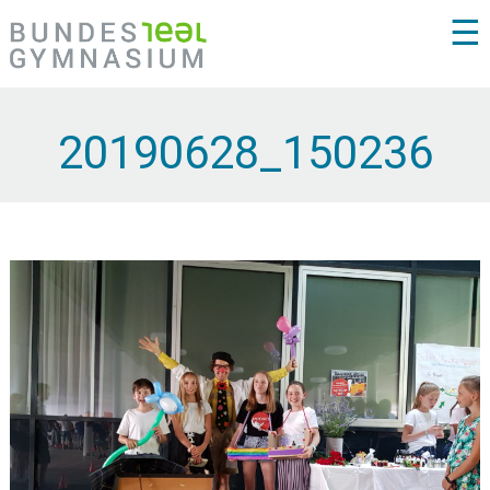
☰
20190628_150236