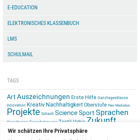
E-EDUCATION
ELEKTRONISCHES KLASSENBUCH
LMS
SCHULMAIL
TAGS
Auszeichnungen
Art
Erste Hilfe
Ganztagesklasse
Kreativ
Nachhaltigkeit
Oberstufe
Innovation
Peer-Mediation
Projekte
Sprachen
Science
Sport
Schach
Zukunft
Textil
Video
Sprachreise
Tagesbetreuung
gestalten
Ökologie
Wir schätzen Ihre Privatsphäre