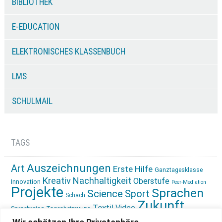
BIBLIOTHEK
E-EDUCATION
ELEKTRONISCHES KLASSENBUCH
LMS
SCHULMAIL
TAGS
Auszeichnungen
Art
Erste Hilfe
Ganztagesklasse
Kreativ
Nachhaltigkeit
Oberstufe
Innovation
Peer-Mediation
Projekte
Sprachen
Science
Sport
Schach
Zukunft
Textil
Video
Sprachreise
Tagesbetreuung
gestalten
Ökologie