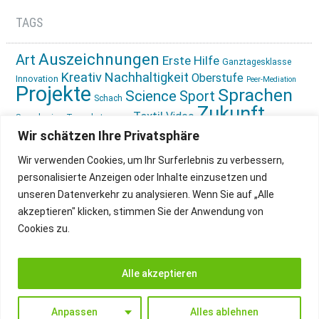
TAGS
Auszeichnungen
Art
Erste Hilfe
Ganztagesklasse
Kreativ
Nachhaltigkeit
Oberstufe
Innovation
Peer-Mediation
Projekte
Sprachen
Science
Sport
Schach
Zukunft
Textil
Video
Sprachreise
Tagesbetreuung
gestalten
Ökologie
Wir schätzen Ihre Privatsphäre
Wir verwenden Cookies, um Ihr Surferlebnis zu verbessern,
personalisierte Anzeigen oder Inhalte einzusetzen und
unseren Datenverkehr zu analysieren. Wenn Sie auf „Alle
akzeptieren" klicken, stimmen Sie der Anwendung von
Cookies zu.
IMPRESSUM
INSTAGRAM
DATENSCHUTZ
Alle akzeptieren
Anpassen
Alles ablehnen