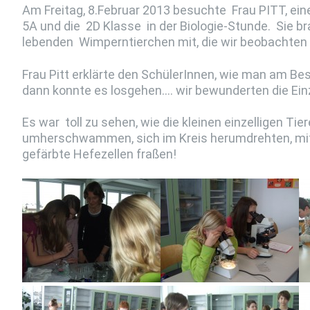
Am Freitag, 8.Februar 2013 besuchte Frau PITT, eine 
5A und die 2D Klasse in der Biologie-Stunde. Sie 
lebenden Wimperntierchen mit, die wir beobachten
Frau Pitt erklärte den SchülerInnen, wie man am Be
dann konnte es losgehen…. wir bewunderten die Einz
Es war toll zu sehen, wie die kleinen einzelligen Ti
umherschwammen, sich im Kreis herumdrehten, mit 
gefärbte Hefezellen fraßen!