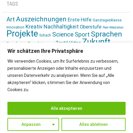
TAGS
Auszeichnungen
Art
Erste Hilfe
Ganztagesklasse
Kreativ
Nachhaltigkeit
Oberstufe
Innovation
Peer-Mediation
Projekte
Sprachen
Science
Sport
Schach
Zukunft
Textil
Video
Sprachreise
Tagesbetreuung
gestalten
Ökologie
Wir schätzen Ihre Privatsphäre
Wir verwenden Cookies, um Ihr Surferlebnis zu verbessern,
personalisierte Anzeigen oder Inhalte einzusetzen und
unseren Datenverkehr zu analysieren. Wenn Sie auf „Alle
akzeptieren" klicken, stimmen Sie der Anwendung von
Cookies zu.
IMPRESSUM
INSTAGRAM
DATENSCHUTZ
Alle akzeptieren
Anpassen
Alles ablehnen