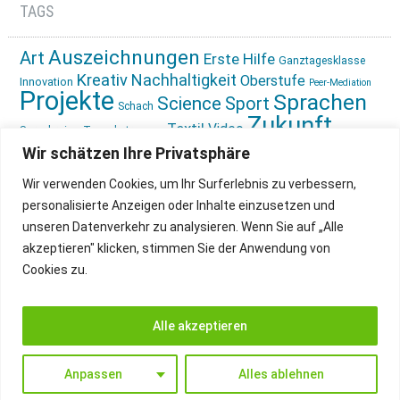
TAGS
Auszeichnungen
Art
Erste Hilfe
Ganztagesklasse
Kreativ
Nachhaltigkeit
Oberstufe
Innovation
Peer-Mediation
Projekte
Sprachen
Science
Sport
Schach
Zukunft
Textil
Video
Sprachreise
Tagesbetreuung
gestalten
Ökologie
Wir schätzen Ihre Privatsphäre
Wir verwenden Cookies, um Ihr Surferlebnis zu verbessern,
personalisierte Anzeigen oder Inhalte einzusetzen und
unseren Datenverkehr zu analysieren. Wenn Sie auf „Alle
akzeptieren" klicken, stimmen Sie der Anwendung von
Cookies zu.
IMPRESSUM
INSTAGRAM
DATENSCHUTZ
Alle akzeptieren
Anpassen
Alles ablehnen