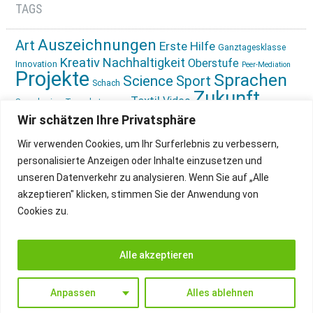
TAGS
Auszeichnungen
Art
Erste Hilfe
Ganztagesklasse
Kreativ
Nachhaltigkeit
Oberstufe
Innovation
Peer-Mediation
Projekte
Sprachen
Science
Sport
Schach
Zukunft
Textil
Video
Sprachreise
Tagesbetreuung
gestalten
Ökologie
Wir schätzen Ihre Privatsphäre
Wir verwenden Cookies, um Ihr Surferlebnis zu verbessern,
personalisierte Anzeigen oder Inhalte einzusetzen und
unseren Datenverkehr zu analysieren. Wenn Sie auf „Alle
akzeptieren" klicken, stimmen Sie der Anwendung von
Cookies zu.
IMPRESSUM
INSTAGRAM
DATENSCHUTZ
Alle akzeptieren
Anpassen
Alles ablehnen