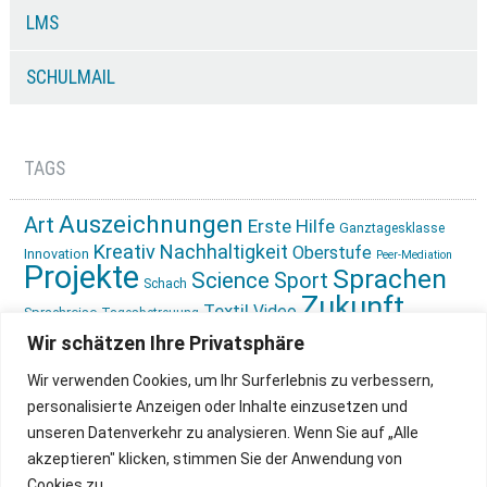
LMS
SCHULMAIL
TAGS
Auszeichnungen
Art
Erste Hilfe
Ganztagesklasse
Kreativ
Nachhaltigkeit
Oberstufe
Innovation
Peer-Mediation
Projekte
Sprachen
Science
Sport
Schach
Zukunft
Textil
Video
Sprachreise
Tagesbetreuung
gestalten
Ökologie
Wir schätzen Ihre Privatsphäre
Wir verwenden Cookies, um Ihr Surferlebnis zu verbessern,
personalisierte Anzeigen oder Inhalte einzusetzen und
unseren Datenverkehr zu analysieren. Wenn Sie auf „Alle
akzeptieren" klicken, stimmen Sie der Anwendung von
Cookies zu.