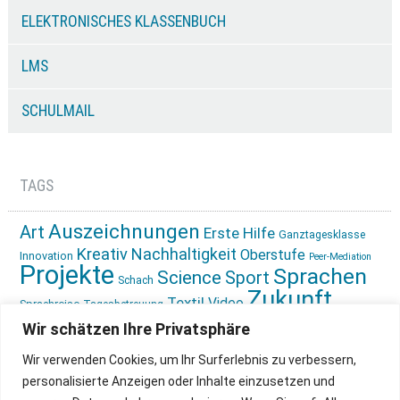
ELEKTRONISCHES KLASSENBUCH
LMS
SCHULMAIL
TAGS
Auszeichnungen
Art
Erste Hilfe
Ganztagesklasse
Kreativ
Nachhaltigkeit
Oberstufe
Innovation
Peer-Mediation
Projekte
Sprachen
Science
Sport
Schach
Zukunft
Textil
Video
Sprachreise
Tagesbetreuung
gestalten
Ökologie
Wir schätzen Ihre Privatsphäre
Wir verwenden Cookies, um Ihr Surferlebnis zu verbessern,
personalisierte Anzeigen oder Inhalte einzusetzen und