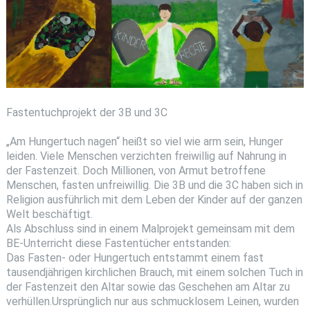
Fastentuchprojekt der 3B und 3C
„Am Hungertuch nagen“ heißt so viel wie arm sein, Hunger
leiden. Viele Menschen verzichten freiwillig auf Nahrung in
der Fastenzeit. Doch Millionen, von Armut betroffene
Menschen, fasten unfreiwillig. Die 3B und die 3C haben sich in
Religion ausführlich mit dem Leben der Kinder auf der ganzen
Welt beschäftigt.
Als Abschluss sind in einem Malprojekt gemeinsam mit dem
BE-Unterricht diese Fastentücher entstanden:
Das Fasten- oder Hungertuch entstammt einem fast
tausendjährigen kirchlichen Brauch, mit einem solchen Tuch in
der Fastenzeit den Altar sowie das Geschehen am Altar zu
verhüllen.Ursprünglich nur aus schmucklosem Leinen, wurden