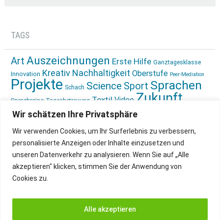
TAGS
Auszeichnungen
Art
Erste Hilfe
Ganztagesklasse
Kreativ
Nachhaltigkeit
Oberstufe
Innovation
Peer-Mediation
Projekte
Sprachen
Science
Sport
Schach
Zukunft
Textil
Video
Sprachreise
Tagesbetreuung
gestalten
Ökologie
Wir schätzen Ihre Privatsphäre
Wir verwenden Cookies, um Ihr Surferlebnis zu verbessern,
personalisierte Anzeigen oder Inhalte einzusetzen und
unseren Datenverkehr zu analysieren. Wenn Sie auf „Alle
akzeptieren" klicken, stimmen Sie der Anwendung von
Cookies zu.
IMPRESSUM
INSTAGRAM
DATENSCHUTZ
Alle akzeptieren