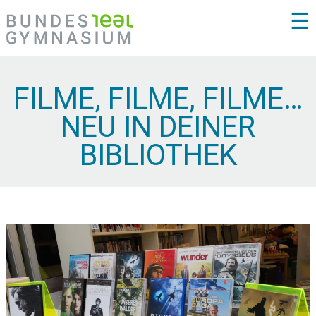
☰
FILME, FILME, FILME…
NEU IN DEINER
BIBLIOTHEK