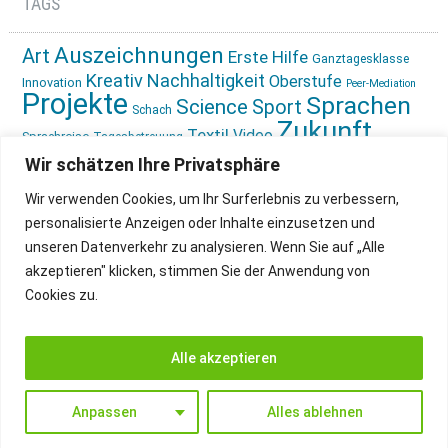
TAGS
Auszeichnungen
Art
Erste Hilfe
Ganztagesklasse
Kreativ
Nachhaltigkeit
Oberstufe
Innovation
Peer-Mediation
Projekte
Sprachen
Science
Sport
Schach
Zukunft
Textil
Video
Sprachreise
Tagesbetreuung
gestalten
Ökologie
Wir schätzen Ihre Privatsphäre
Wir verwenden Cookies, um Ihr Surferlebnis zu verbessern,
personalisierte Anzeigen oder Inhalte einzusetzen und
unseren Datenverkehr zu analysieren. Wenn Sie auf „Alle
akzeptieren" klicken, stimmen Sie der Anwendung von
Cookies zu.
IMPRESSUM
INSTAGRAM
DATENSCHUTZ
Alle akzeptieren
Anpassen
Alles ablehnen