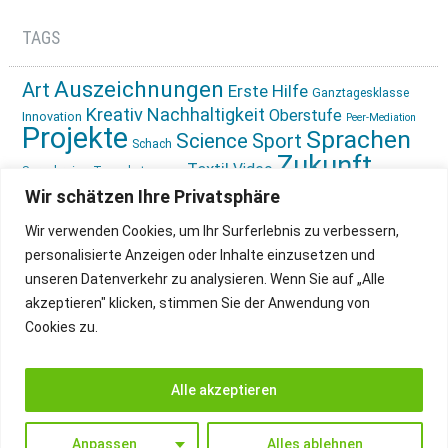
TAGS
Auszeichnungen
Art
Erste Hilfe
Ganztagesklasse
Kreativ
Nachhaltigkeit
Oberstufe
Innovation
Peer-Mediation
Projekte
Sprachen
Science
Sport
Schach
Zukunft
Textil
Video
Sprachreise
Tagesbetreuung
gestalten
Ökologie
Wir schätzen Ihre Privatsphäre
Wir verwenden Cookies, um Ihr Surferlebnis zu verbessern,
personalisierte Anzeigen oder Inhalte einzusetzen und
unseren Datenverkehr zu analysieren. Wenn Sie auf „Alle
akzeptieren" klicken, stimmen Sie der Anwendung von
Cookies zu.
IMPRESSUM
INSTAGRAM
DATENSCHUTZ
Alle akzeptieren
Anpassen
Alles ablehnen