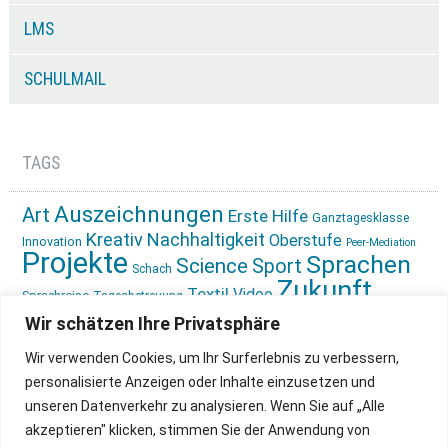
LMS
SCHULMAIL
TAGS
Auszeichnungen
Art
Erste Hilfe
Ganztagesklasse
Kreativ
Nachhaltigkeit
Oberstufe
Innovation
Peer-Mediation
Projekte
Sprachen
Science
Sport
Schach
Zukunft
Textil
Video
Sprachreise
Tagesbetreuung
gestalten
Ökologie
Wir schätzen Ihre Privatsphäre
Wir verwenden Cookies, um Ihr Surferlebnis zu verbessern,
personalisierte Anzeigen oder Inhalte einzusetzen und
unseren Datenverkehr zu analysieren. Wenn Sie auf „Alle
akzeptieren" klicken, stimmen Sie der Anwendung von