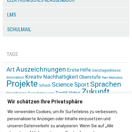
ELEKTRONISCHES KLASSENBUCH
LMS
SCHULMAIL
TAGS
Auszeichnungen
Art
Erste Hilfe
Ganztagesklasse
Kreativ
Nachhaltigkeit
Oberstufe
Innovation
Peer-Mediation
Projekte
Sprachen
Science
Sport
Schach
Zukunft
Textil
Video
Sprachreise
Tagesbetreuung
gestalten
Ökologie
Wir schätzen Ihre Privatsphäre
Wir verwenden Cookies, um Ihr Surferlebnis zu verbessern,
personalisierte Anzeigen oder Inhalte einzusetzen und
unseren Datenverkehr zu analysieren. Wenn Sie auf „Alle