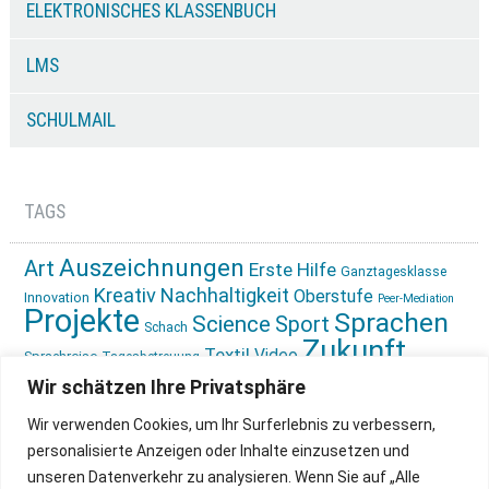
ELEKTRONISCHES KLASSENBUCH
LMS
SCHULMAIL
TAGS
Auszeichnungen
Art
Erste Hilfe
Ganztagesklasse
Kreativ
Nachhaltigkeit
Oberstufe
Innovation
Peer-Mediation
Projekte
Sprachen
Science
Sport
Schach
Zukunft
Textil
Video
Sprachreise
Tagesbetreuung
gestalten
Ökologie
Wir schätzen Ihre Privatsphäre
Wir verwenden Cookies, um Ihr Surferlebnis zu verbessern,
personalisierte Anzeigen oder Inhalte einzusetzen und
unseren Datenverkehr zu analysieren. Wenn Sie auf „Alle