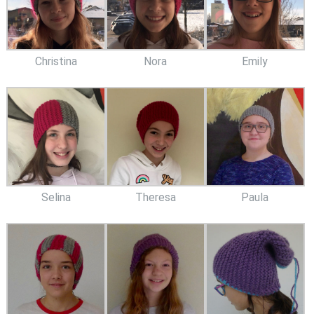
Christina
Nora
Emily
Selina
Theresa
Paula