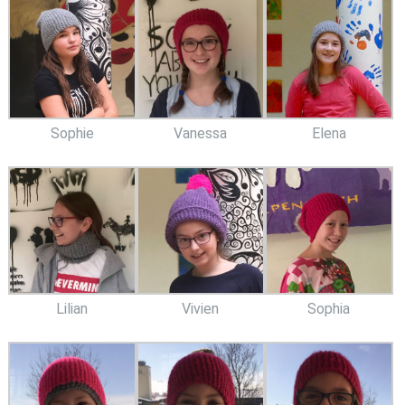
Sophie
Vanessa
Elena
Lilian
Vivien
Sophia