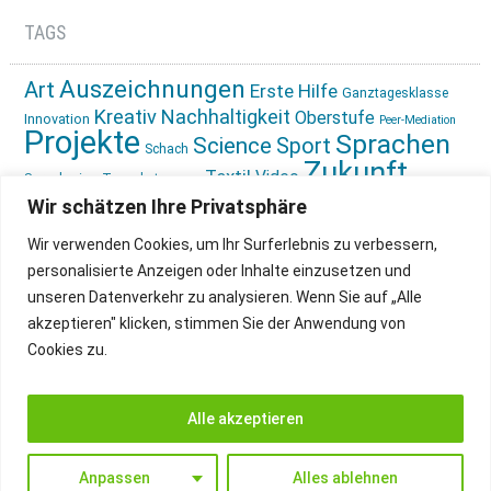
TAGS
Auszeichnungen
Art
Erste Hilfe
Ganztagesklasse
Kreativ
Nachhaltigkeit
Oberstufe
Innovation
Peer-Mediation
Projekte
Sprachen
Science
Sport
Schach
Zukunft
Textil
Video
Sprachreise
Tagesbetreuung
gestalten
Ökologie
Wir schätzen Ihre Privatsphäre
Wir verwenden Cookies, um Ihr Surferlebnis zu verbessern,
personalisierte Anzeigen oder Inhalte einzusetzen und
unseren Datenverkehr zu analysieren. Wenn Sie auf „Alle
akzeptieren" klicken, stimmen Sie der Anwendung von
Cookies zu.
IMPRESSUM
INSTAGRAM
DATENSCHUTZ
Alle akzeptieren
Anpassen
Alles ablehnen