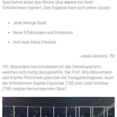
Sportlehrer:innen den Winter über
eis
er
n
mit ihren
Schüler:innen trainiert. Das Ergebnis kann sich sehen lassen:
Jede Menge Spaß
Neue Erfahrungen und Erlebnisse
Und viele blaue Flecken
Jonas Gruböck 7M
P.S.: Besonders hervorzuheben ist das Damenquartett,
welches sich mutig dazugesellte. Die Prof. Rita Wintermann
und Sophie Piotrowski glänzten als Vorlagenköniginnen. Auch
die Schülerinnen Sophie Franzmair (7M) und Linda Schober
(7M) zeigten hervorragenden Sport.