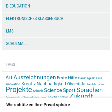
E-EDUCATION
ELEKTRONISCHES KLASSENBUCH
LMS
SCHULMAIL
TAGS
Auszeichnungen
Art
Erste Hilfe
Ganztagesklasse
Kreativ
Nachhaltigkeit
Oberstufe
Innovation
Peer-Mediation
Projekte
Sprachen
Science
Sport
Schach
Zukunft
Textil
Video
Sprachreise
Tagesbetreuung
gestalten
Ökologie
Wir schätzen Ihre Privatsphäre