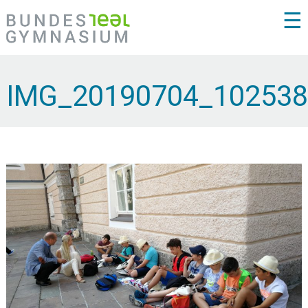
☰
IMG_20190704_102538