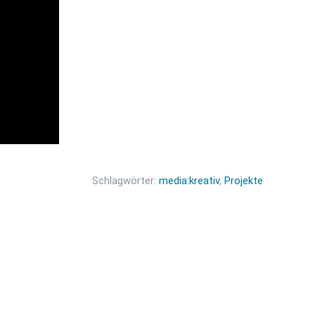
Schlagwörter:
media:kreativ
,
Projekte