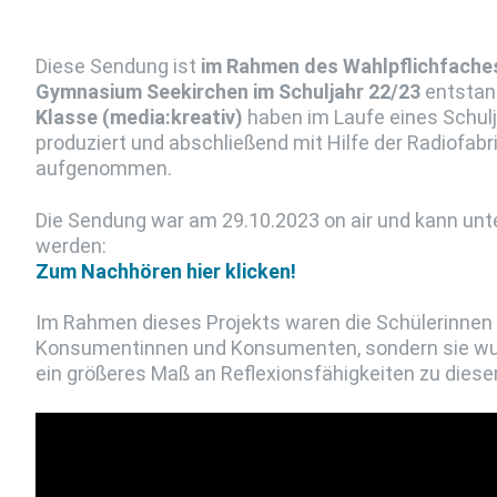
Diese Sendung ist
im Rahmen des Wahlpflichfaches
Gymnasium Seekirchen im Schuljahr 22/23
entstand
Klasse (media:kreativ)
haben im Laufe eines Schulj
produziert und abschließend mit Hilfe der Radiofabr
aufgenommen.
Die Sendung war am 29.10.2023 on air und kann unt
werden:
Zum Nachhören hier klicken!
Im Rahmen dieses Projekts waren die Schülerinnen u
Konsumentinnen und Konsumenten, sondern sie wurd
ein größeres Maß an Reflexionsfähigkeiten zu die