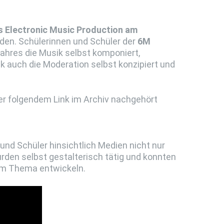
 Electronic Music Production am
en. Schülerinnen und Schüler der
6M
ahres die Musik selbst komponiert,
ik auch die Moderation selbst konzipiert und
er folgendem Link im Archiv nachgehört
nd Schüler hinsichtlich Medien nicht nur
en selbst gestalterisch tätig und konnten
sem Thema entwickeln.