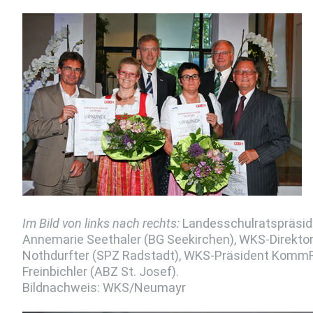
Im Bild von links nach rechts:
Landesschulratspräside
Annemarie Seethaler (BG Seekirchen), WKS-Direktor D
Nothdurfter (SPZ Radstadt), WKS-Präsident KommR J
Freinbichler (ABZ St. Josef).
Bildnachweis: WKS/Neumayr