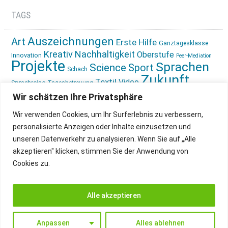
TAGS
Auszeichnungen
Art
Erste Hilfe
Ganztagesklasse
Kreativ
Nachhaltigkeit
Oberstufe
Innovation
Peer-Mediation
Projekte
Sprachen
Science
Sport
Schach
Zukunft
Textil
Video
Sprachreise
Tagesbetreuung
gestalten
Ökologie
Wir schätzen Ihre Privatsphäre
Wir verwenden Cookies, um Ihr Surferlebnis zu verbessern,
personalisierte Anzeigen oder Inhalte einzusetzen und
unseren Datenverkehr zu analysieren. Wenn Sie auf „Alle
akzeptieren" klicken, stimmen Sie der Anwendung von
Cookies zu.
IMPRESSUM
INSTAGRAM
DATENSCHUTZ
Alle akzeptieren
Anpassen
Alles ablehnen