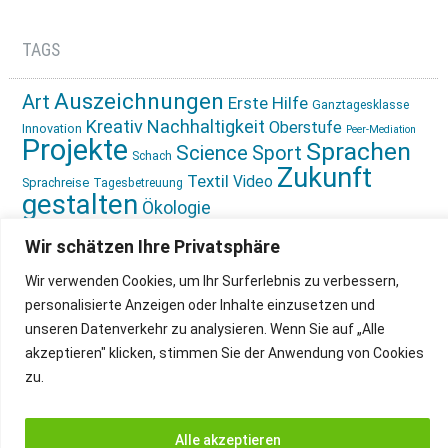
TAGS
Auszeichnungen
Art
Erste Hilfe
Ganztagesklasse
Kreativ
Nachhaltigkeit
Oberstufe
Innovation
Peer-Mediation
Projekte
Sprachen
Science
Sport
Schach
Zukunft
Textil
Video
Sprachreise
Tagesbetreuung
gestalten
Ökologie
Wir schätzen Ihre Privatsphäre
Wir verwenden Cookies, um Ihr Surferlebnis zu verbessern,
personalisierte Anzeigen oder Inhalte einzusetzen und
unseren Datenverkehr zu analysieren. Wenn Sie auf „Alle
IMPRESSUM
INSTAGRAM
akzeptieren" klicken, stimmen Sie der Anwendung von Cookies
DATENSCHUTZ
zu.
Alle akzeptieren