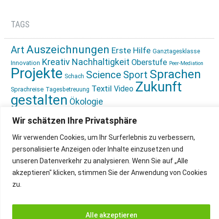
TAGS
Auszeichnungen
Art
Erste Hilfe
Ganztagesklasse
Kreativ
Nachhaltigkeit
Oberstufe
Innovation
Peer-Mediation
Projekte
Sprachen
Science
Sport
Schach
Zukunft
Textil
Video
Sprachreise
Tagesbetreuung
gestalten
Ökologie
Wir schätzen Ihre Privatsphäre
Wir verwenden Cookies, um Ihr Surferlebnis zu verbessern,
personalisierte Anzeigen oder Inhalte einzusetzen und
unseren Datenverkehr zu analysieren. Wenn Sie auf „Alle
IMPRESSUM
INSTAGRAM
akzeptieren" klicken, stimmen Sie der Anwendung von Cookies
DATENSCHUTZ
zu.
Alle akzeptieren