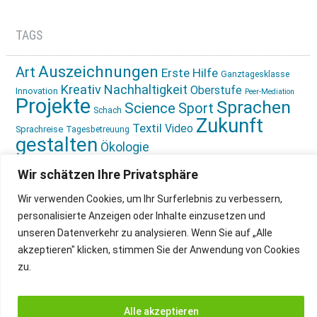
TAGS
Auszeichnungen
Art
Erste Hilfe
Ganztagesklasse
Kreativ
Nachhaltigkeit
Oberstufe
Innovation
Peer-Mediation
Projekte
Sprachen
Science
Sport
Schach
Zukunft
Textil
Video
Sprachreise
Tagesbetreuung
gestalten
Ökologie
Wir schätzen Ihre Privatsphäre
Wir verwenden Cookies, um Ihr Surferlebnis zu verbessern,
personalisierte Anzeigen oder Inhalte einzusetzen und
unseren Datenverkehr zu analysieren. Wenn Sie auf „Alle
IMPRESSUM
INSTAGRAM
akzeptieren" klicken, stimmen Sie der Anwendung von Cookies
DATENSCHUTZ
zu.
Alle akzeptieren