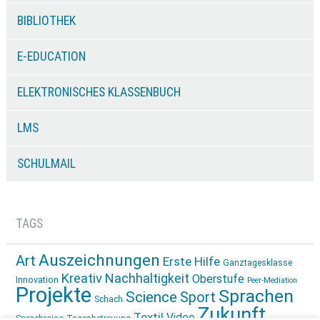
BIBLIOTHEK
E-EDUCATION
ELEKTRONISCHES KLASSENBUCH
LMS
SCHULMAIL
TAGS
Auszeichnungen
Art
Erste Hilfe
Ganztagesklasse
Kreativ
Nachhaltigkeit
Oberstufe
Innovation
Peer-Mediation
Projekte
Sprachen
Science
Sport
Schach
Zukunft
Textil
Video
Sprachreise
Tagesbetreuung